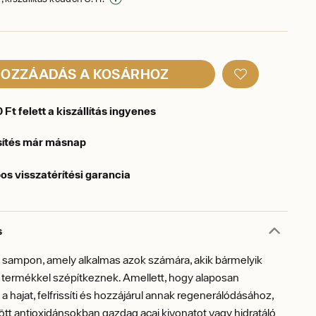
OZZÁADÁS A KOSÁRHOZ
Ft felett a kiszállítás ingyenes
sítés már másnap
os visszatérítési garancia
s
ó sampon, amely alkalmas azok számára, akik bármelyik
 termékkel szépítkeznek. Amellett, hogy alaposan
hajat, felfrissíti és hozzájárul annak regenerálódásához,
tt antioxidánsokban gazdag acai kivonatot vagy hidratáló