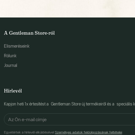
A Gentleman Store-ról
Elismeréseink
Rólunk
Journal
Hírlevél
Kapjon heti 1x értesítést a Gentleman Store új termékeiről és a speciális k
Egyetértek a hírlevél elküldésével
Személyes adatok feldolgozásának feltételei