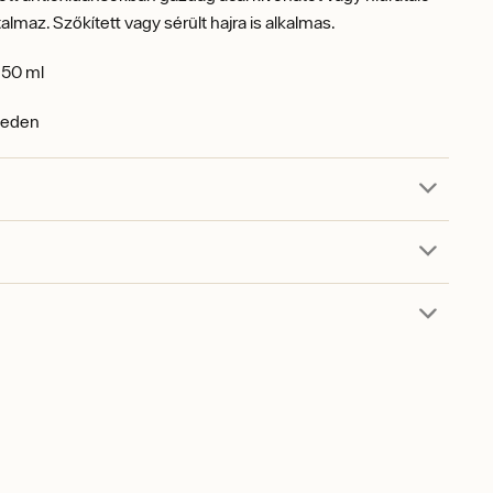
talmaz. Szőkített vagy sérült hajra is alkalmas.
50 ml
weden