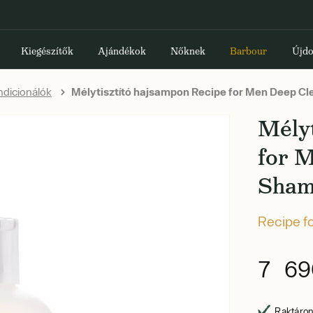
Kiegészítők
Ajándékok
Nőknek
Barbour
Újdo
dicionálók
Mélytisztító hajsampon Recipe for Men Deep C
Mélyt
for 
Sham
Recipe f
7 69
Raktáron,