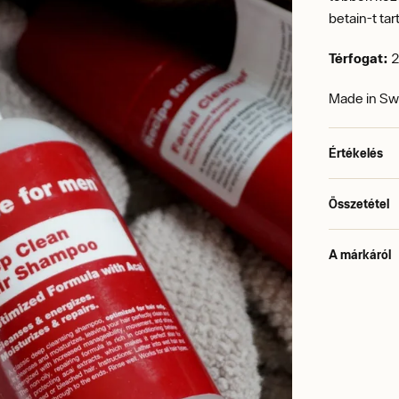
betain-t tar
Térfogat:
2
Made in S
Értékelés
Összetétel
A márkáról