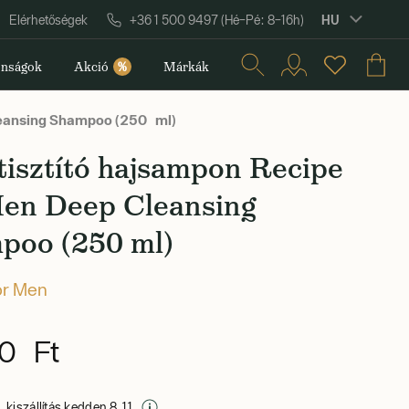
HU
Elérhetőségek
+36 1 500 9497 (Hé–Pé: 8–16h)
nságok
Akció
%
Márkák
leansing Shampoo (250 ml)
isztító hajsampon Recipe
Men Deep Cleansing
poo (250 ml)
or Men
0 Ft
 kiszállítás kedden 8. 11.