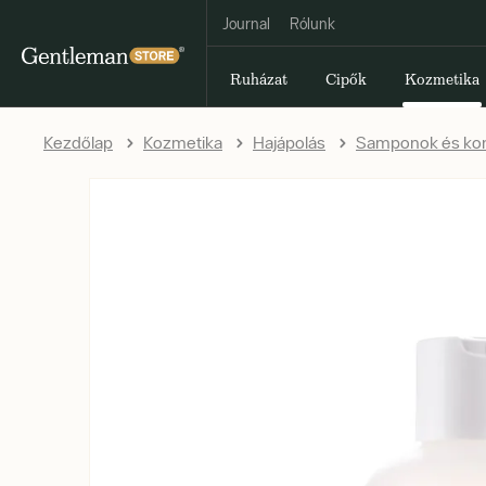
Journal
Rólunk
Ruházat
Cipők
Kozmetika
Kezdőlap
Kozmetika
Hajápolás
Samponok és kon