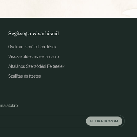
Segítség a vásárlásnál
Gyakran ismételt kérdések
Visszaküldés és reklamáció
Általános Szerződési Feltételek
Szállítás és fizetés
ínálatokról
FELIRATKOZOM