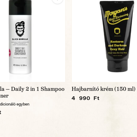
lla — Daily 2 in 1 Shampoo
Hajbarnító krém (150 ml)
oner
4 990 Ft
dicionáló egyben
t