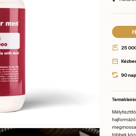
H
25 000 
Kézbe
90 nap
Termékleírá
Mélytisztít
hajformázó
megmossa a 
többek közö