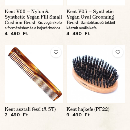
Kent V02 — Nylon &
Kent V05 — Synthetic
Synthetic Vegan Fill Small
Vegan Oval Grooming
Cushion Brush
Brush
Kis vegán kefe
Szintetikus sörtékből
a formázáshoz és a hajszárításhoz
készült ovális kefe
4 490 Ft
4 490 Ft
Kent asztali fésű (A 5T)
Kent hajkefe (PF22)
2 490 Ft
9 490 Ft