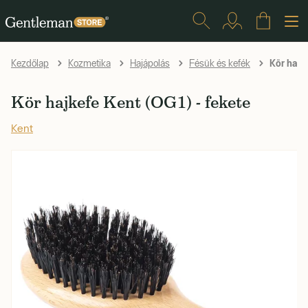
Kör hajke
Kezdőlap
Kozmetika
Hajápolás
Fésük és kefék
Kör hajkefe Kent (OG1) - fekete
Kent