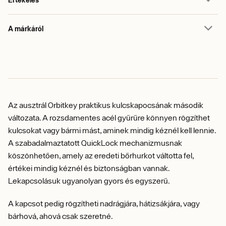
A márkáról
Az ausztrál Orbitkey praktikus kulcskapocsának második
változata. A rozsdamentes acél gyűrűre könnyen rögzíthet
kulcsokat vagy bármi mást, aminek mindig kéznél kell lennie.
A szabadalmaztatott QuickLock mechanizmusnak
köszönhetően, amely az eredeti bőrhurkot váltotta fel,
értékei mindig kéznél és biztonságban vannak.
Lekapcsolásuk ugyanolyan gyors és egyszerű.
A kapcsot pedig rögzítheti nadrágjára, hátizsákjára, vagy
bárhová, ahová csak szeretné.