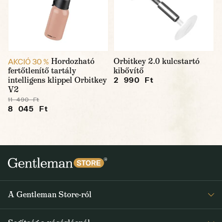
Hordozható
Orbitkey 2.0 kulcstartó
AKCIÓ 30 %
fertőtlenítő tartály
kibővítő
intelligens klippel Orbitkey
2 990 Ft
V2
11 490 Ft
8 045 Ft
A Gentleman Store-ról
Elismeréseink