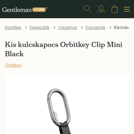
Kis kulcsk
Kezdőlap
Kiegészítők
Utazáshoz
Kulcstartók
Kis kulcskapocs Orbitkey Clip Mini
Black
Orbitkey