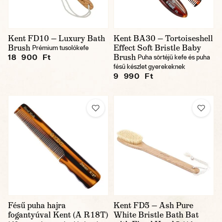
Kent FD10 — Luxury Bath
Kent BA30 — Tortoiseshell
Brush
Effect Soft Bristle Baby
Prémium tusolókefe
Brush
18 900 Ft
Puha sörtéjű kefe és puha
fésű készlet gyerekeknek
9 990 Ft
Fésű puha hajra
Kent FD5 — Ash Pure
fogantyúval Kent (A R18T)
White Bristle Bath Bat