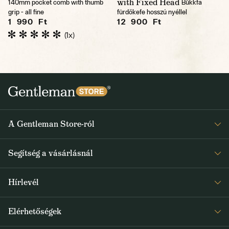
with Fixed Head
140mm pocket comb with thumb
Bükkfa
grip - all fine
fürdőkefe hosszú nyéllel
1 990 Ft
12 900 Ft
(1x)
A Gentleman Store-ról
Elismeréseink
Segítség a vásárlásnál
Rólunk
Gyakran ismételt kérdések
Journal
Hírlevél
Visszaküldés és reklamáció
Kapjon heti 1x értesítést a Gentleman Store új termékeiről és
Általános Szerződési Feltételek
Elérhetőségek
a speciális kínálatokról
Szállítás és fizetés