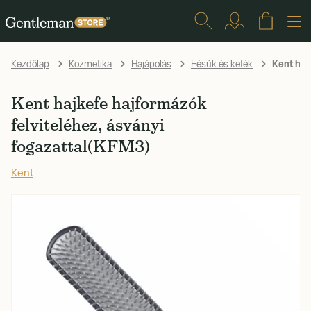
Kent hajk
Kezdőlap
Kozmetika
Hajápolás
Fésük és kefék
Kent hajkefe hajformázók
felviteléhez, ásványi
fogazattal(KFM3)
Kent