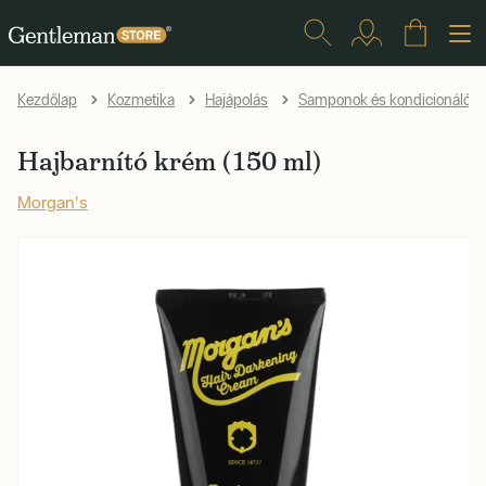
Kezdőlap
Kozmetika
Hajápolás
Samponok és kondicionálók
Hajbarnító krém (150 ml)
Morgan's