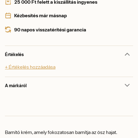
25 000 Ft felett a kiszállítás ingyenes
Kézbesítés már másnap
90 napos visszatérítési garancia
Értékelés
+ Értékelés hozzáadása
A márkáról
Barnító krém, amely fokozatosan barnítja az ösz hajat.