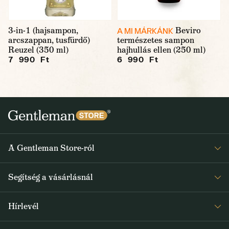
3-in-1 (hajsampon,
Beviro
A MI MÁRKÁNK
arcszappan, tusfürdő)
természetes sampon
Reuzel (350 ml)
hajhullás ellen (250 ml)
7 990 Ft
6 990 Ft
A Gentleman Store-ról
Elismeréseink
Segítség a vásárlásnál
Rólunk
Gyakran ismételt kérdések
Journal
Hírlevél
Visszaküldés és reklamáció
Kapjon heti 1x értesítést a Gentleman Store új termékeiről és