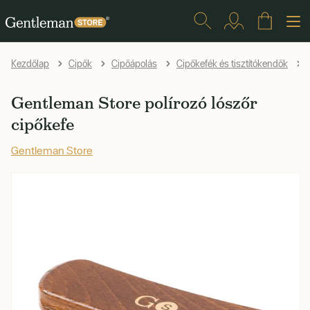
G
Kezdőlap
Cipők
Cipőápolás
Cipőkefék és tisztítókendők
Gentleman Store polírozó lószőr
cipőkefe
Gentleman Store