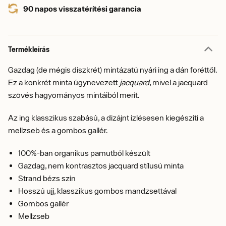
90 napos visszatérítési garancia
Termékleírás
Gazdag (de mégis diszkrét) mintázatú nyári ing a dán foréttől.
Ez a konkrét minta úgynevezett
jacquard
, mivel a jacquard
szövés hagyományos mintáiból merít.
Az ing klasszikus szabású, a dizájnt ízlésesen kiegészíti a
mellzseb és a gombos gallér.
100%-ban organikus pamutból készült
Gazdag, nem kontrasztos jacquard stílusú minta
Strand bézs szín
Hosszú ujj, klasszikus gombos mandzsettával
Gombos gallér
Mellzseb