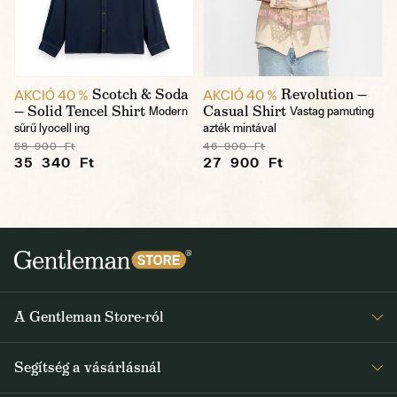
Scotch & Soda
Revolution —
AKCIÓ 40 %
AKCIÓ 40 %
— Solid Tencel Shirt
Casual Shirt
Modern
Vastag pamuting
sűrű lyocell ing
azték mintával
58 900 Ft
46 900 Ft
35 340 Ft
27 900 Ft
A Gentleman Store-ról
Elismeréseink
Segítség a vásárlásnál
Rólunk