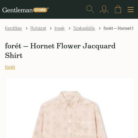
forét — Hornet Fl
Kezdőlap
Ruházat
Ingek
Szabadidős
forét — Hornet Flower Jacquard
Shirt
forét