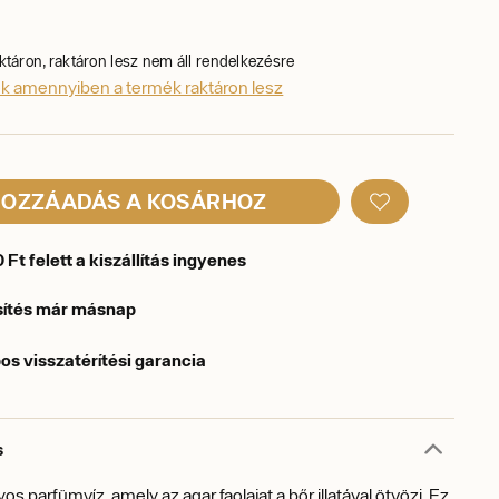
ktáron, raktáron lesz nem áll rendelkezésre
ek amennyiben a termék raktáron lesz
OZZÁADÁS A KOSÁRHOZ
Ft felett a kiszállítás ingyenes
sítés már másnap
os visszatérítési garancia
s
 parfümvíz, amely az agar faolajat a bőr illatával ötvözi. Ez