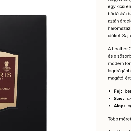
egy kicsi e
bőrtáskákban
aztán érde
háromszáz 
időket. Saj
A Leather 
és elsősorb
modern tónus
legdrágább
magától ér
Fej:
ber
Szív:
sze
Alap:
ag
Több méret