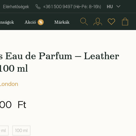
HU
Elérhetőségek
+36 1 500 9497 (Hé–Pé: 8–16h)
nságok
Akció
%
Márkák
s Eau de Parfum — Leather
100 ml
 London
00 Ft
0 ml
100 ml