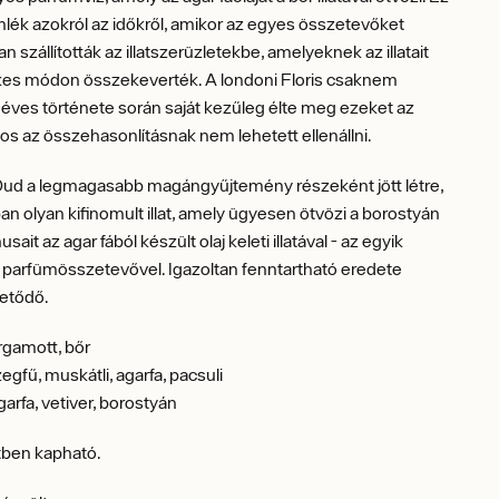
mlék azokról az időkről, amikor az egyes összetevőket
 szállították az illatszerüzletekbe, amelyeknek az illatait
kes módon összekeverték. A londoni Floris csaknem
éves története során saját kezűleg élte meg ezeket az
nos az összehasonlításnak nem lehetett ellenállni.
Oud a legmagasabb magángyűjtemény részeként jött létre,
an olyan kifinomult illat, amely ügyesen ötvözi a borostyán
ait az agar fából készült olaj keleti illatával - az egyik
 parfümösszetevővel. Igazoltan fenntartható eredete
tetődő.
gamott, bőr
gfű, muskátli, agarfa, pacsuli
arfa, vetiver, borostyán
ben kapható.