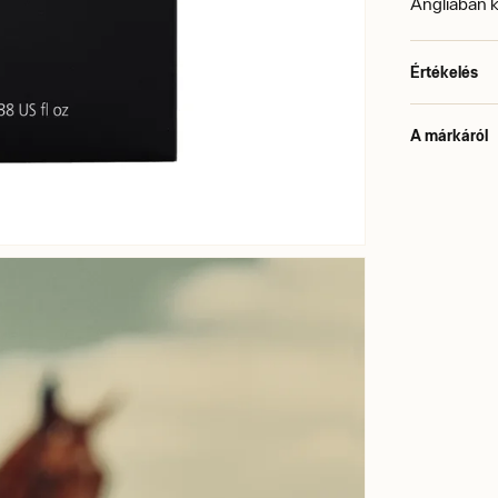
Angliában k
Értékelés
A márkáról