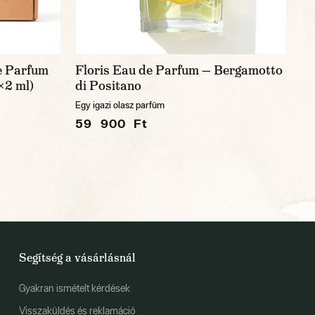
e Parfum
Floris Eau de Parfum — Bergamotto
×2 ml)
di Positano
Egy igazi olasz parfüm
59 900 Ft
Segítség a vásárlásnál
Gyakran ismételt kérdések
Visszaküldés és reklamáció