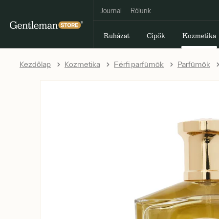
Journal
Rólunk
Ruházat
Cipők
Kozmetika
Kezdőlap
Kozmetika
Férfi parfümök
Parfümök