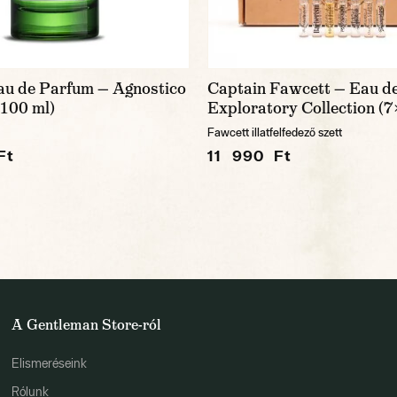
Eau de Parfum — Agnostico
Captain Fawcett — Eau d
(100 ml)
Exploratory Collection (7
Fawcett illatfelfedező szett
Ft
11 990 Ft
A Gentleman Store-ról
Elismeréseink
Rólunk