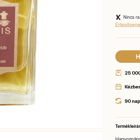
Nincs ra
Értesítsen
H
25 000 
Kézbe
90 nap
Termékleírá
Hagyományos