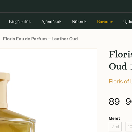
Kiegészítők
Ajándékok
Nőknek
Barbour
Újdo
Floris Eau de Parfum — Leather Oud
Flori
Oud 
Floris of
89 9
Méret
2 ml
1