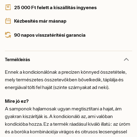
25 000 Ft felett a kiszállítás ingyenes
Kézbesítés már másnap
90 napos visszatérítési garancia
Termékleírás
Ennek a kondicionálónak a precízen könnyed összetétele,
mely természetes összetevőkben bővelkedik, táplálja és
energiával tölti fel haját (szinte szárnyakat ad neki).
Mire jó ez?
A samponok hajlamosak ugyan megtisztítani a hajat, ám
gyakran kiszárítják is. A kondicionáló az, ami valóban
kondícióba hozza. Ez a termék ráadásul kiváló illatú: az üröm
és a boróka kombinációja virágos és citrusos lecsengéssel