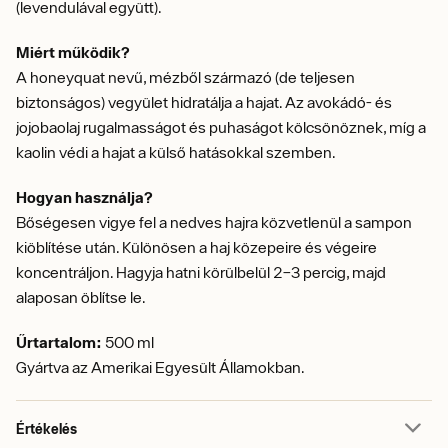
(levendulával együtt).
Miért működik?
A honeyquat nevű, mézből származó (de teljesen
biztonságos) vegyület hidratálja a hajat. Az avokádó- és
jojobaolaj rugalmasságot és puhaságot kölcsönöznek, míg a
kaolin védi a hajat a külső hatásokkal szemben.
Hogyan használja?
Bőségesen vigye fel a nedves hajra közvetlenül a sampon
kiöblítése után. Különösen a haj közepeire és végeire
koncentráljon. Hagyja hatni körülbelül 2–3 percig, majd
alaposan öblítse le.
Űrtartalom:
500 ml
Gyártva az Amerikai Egyesült Államokban.
Értékelés