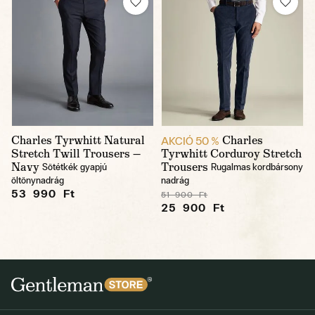
Charles Tyrwhitt Natural
Charles
AKCIÓ 50 %
Stretch Twill Trousers —
Tyrwhitt Corduroy Stretch
Navy
Trousers
Sötétkék gyapjú
Rugalmas kordbársony
öltönynadrág
nadrág
53 990 Ft
51 900 Ft
25 900 Ft