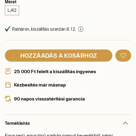
Méret
L/42
Raktáron, kiszállítás szerdán 8. 12.
HOZZÁADÁS A KOSÁRHOZ
25 000 Ft felett a kiszállítás ingyenes
Kézbesítés már másnap
90 napos visszatérítési garancia
Termékleírás
Egyszerű, egyszínű nadrág pamut keverékből, némi