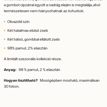
a gombot cipzárral együtt a nadrág elején is megtalálja, ahol
természetesen nem hiányozhatnak az övhurkok.
Olivazöld szín
Két hatalmas elülső zseb
Két hátsó, gombbal ellátott zseb
98% pamut, 2% elasztán
A limitált szezonális kollekció része.
Anyag:
98 % pamut, 2 % elasztán
Hogyan tisztítható?
Mosógépben mosható, maximálisan
30 fokon.