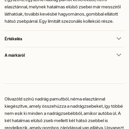
elasztánnal, melynek hatalmas elülső zsebei már messziről
láthatóak, további kevésbé hagyomános, gombbal ellátott
hátsó zsebpárral. Egy limitált szezonális kollekció része.
Értékelés
A márkáról
Olivazöld színű nadrág pamutból, néma elasztánnal
kiegészítve, amely összehúzza a nadrágzsebeket, így többé
nem esik ki minden a nadrágzsebébből, amikor autóba ül. A
két hatalmas elülső zseb mellett két hátsó zsebbel is
rendelkezik, amely gombos záródással van ellátva. Ugyanezt