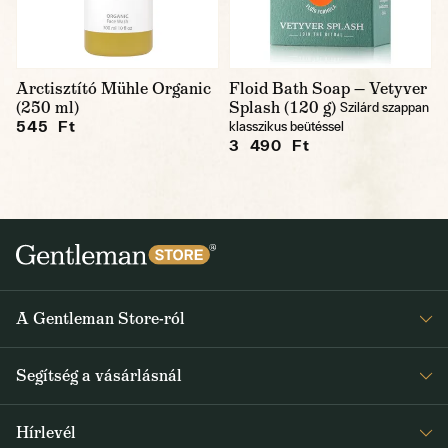
Arctisztító Mühle Organic
Floid Bath Soap — Vetyver
(250 ml)
Splash (120 g)
Szilárd szappan
545 Ft
klasszikus beütéssel
3 490 Ft
A Gentleman Store-ról
Elismeréseink
Segítség a vásárlásnál
Rólunk
Gyakran ismételt kérdések
Journal
Hírlevél
Visszaküldés és reklamáció