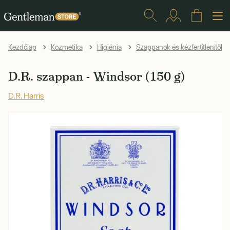
Kezdőlap
Kozmetika
Higiénia
Szappanok és kézfertítlenítők
D.R. szappan - Windsor (150 g)
D.R. Harris