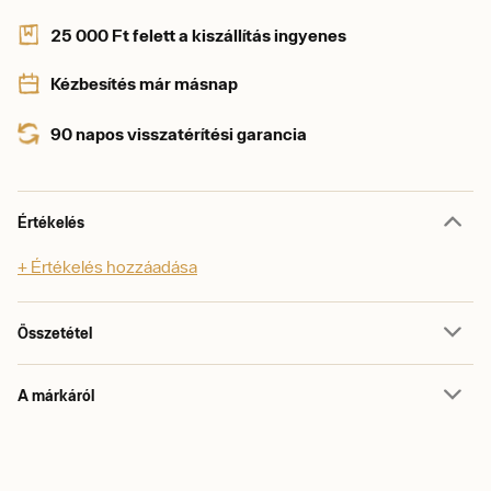
25 000 Ft felett a kiszállítás ingyenes
Kézbesítés már másnap
90 napos visszatérítési garancia
Értékelés
+ Értékelés hozzáadása
Összetétel
A márkáról