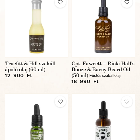
Truefitt & Hill szakáll
Cpt. Fawcett — Ricki Hall's
ápoló olaj (60 ml)
Booze & Baccy Beard Oil
(50 ml)
12 900 Ft
Füstös szakállolaj
18 990 Ft