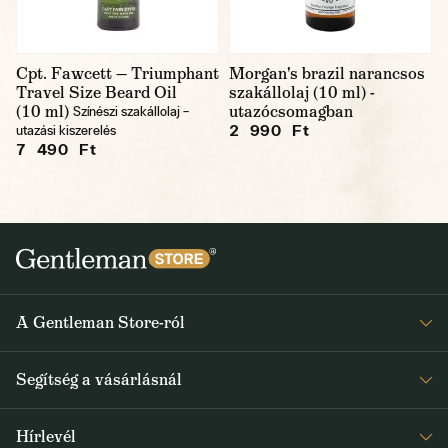
Cpt. Fawcett — Triumphant
Morgan's brazil narancsos
Travel Size Beard Oil
szakállolaj (10 ml) -
(10 ml)
utazócsomagban
Színészi szakállolaj –
2 990 Ft
utazási kiszerelés
7 490 Ft
A Gentleman Store-ról
Elismeréseink
Segítség a vásárlásnál
Rólunk
Gyakran ismételt kérdések
Journal
Hírlevél