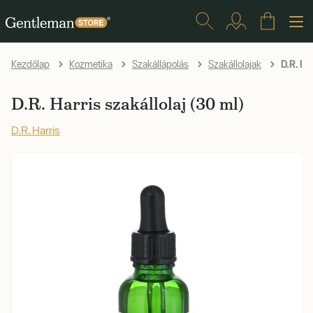
D.R. Har
Kezdőlap
Kozmetika
Szakállápolás
Szakállolajak
D.R. Harris szakállolaj (30 ml)
D.R. Harris