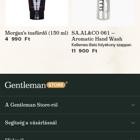
Morgan's tusfürdő (150 ml)
SA.AL&CO 061 —
Aromatic Hand Wash
4 990 Ft
Kellemes illatú folyékony szappan
11 900 Ft
A Gentleman Store-ról
Elismeréseink
Segítség a vásárlásnál
Rólunk
Gyakran ismételt kérdések
Journal