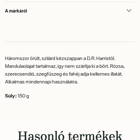
A márkáról
Háromszor őrült, szilárd kézszappan a D.R.
Harristől.
Mandulaolajat tartalmaz, így nem szárítja ki a bőrt.
Rózsa,
szerecsendió, szegfűszeg és fahéj adja kellemes illatát.
Alkalmas mindennapi használatra.
Súly:
150 g
Hasonló termékek