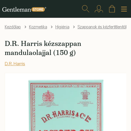
Kezdőlap
Kozmetika
Higiénia
Szappanok és kézfertítlenítők
D.R. Harris kézszappan
mandulaolajjal (150 g)
D.R. Harris