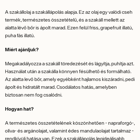
A szakállolaj a szakállápolás alapja.
Ez az olaj egy valódi cseh
termék, természetes összetételű, és a szakáll mellett az
alatta lévő bőr is ápolt marad.
Ezen felül friss, grapefruit illatú,
puha fás illatú.
Miért ajánljuk?
Megakadályozza a szakáll töredezését és lágyítja, puhítja azt.
Használat után a szakálla könnyen fésülhető és formálható.
Az alatta levő bőr, amely egyébként hajlamos kiszáradni, pedi
ápolt és hidratált marad.
Csodálatos hatás, amelyben
biztosan nem fog csalódni.
Hogyan hat?
A természetes összetételének köszönhetően - napraforgó-,
olíva- és argánolajat, valamint édes mandulaolajat tartalmaz -
rendkívüli hatása van.
Ezek a szakállápolás legideálisabb