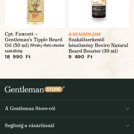
Cpt. Fawcett —
A MI MÁRKÁNK
Gentleman's Tipple Beard
Szakállserkentő
Oil (50 ml)
készítmény Beviro Natural
Whisky illatú utazási
Beard Booster (30 ml)
szakállolaj
18 990 Ft
9 490 Ft
A Gentleman Store-ról
Elismeréseink
Segítség a vásárlásnál
Rólunk