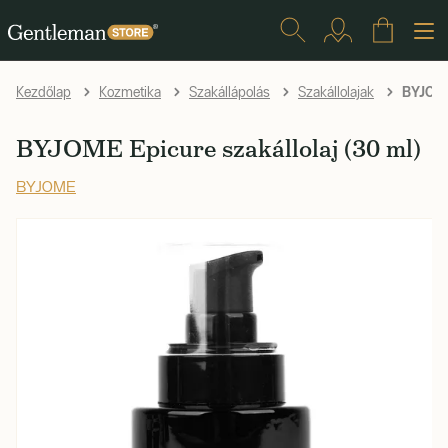
BYJOME 
Kezdőlap
Kozmetika
Szakállápolás
Szakállolajak
BYJOME Epicure szakállolaj (30 ml)
BYJOME