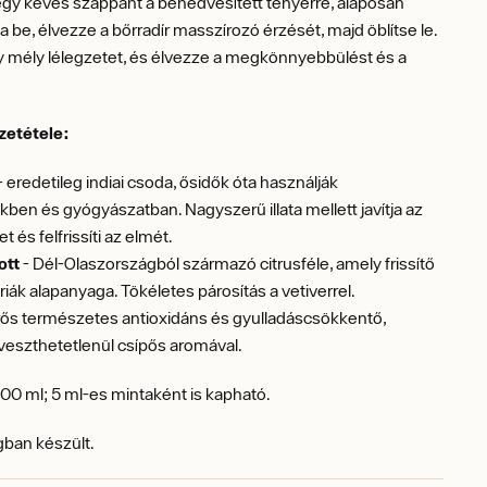
egy kevés szappant a benedvesített tenyérre, alaposan
 be, élvezze a bőrradír masszírozó érzését, majd öblítse le.
 mély lélegzetet, és élvezze a megkönnyebbülést és a
.
szetétele:
- eredetileg indiai csoda, ősidők óta használják
ben és gyógyászatban. Nagyszerű illata mellett javítja az
t és felfrissíti az elmét.
ott
- Dél-Olaszországból származó citrusféle, amely frissítő
iák alapanyaga. Tökéletes párosítás a vetiverrel.
rős természetes antioxidáns és gyulladáscsökkentő,
eszthetetlenül csípős aromával.
00 ml; 5 ml-es mintaként is kapható.
ban készült.