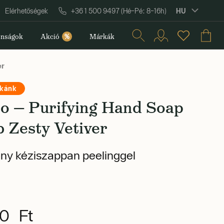
HU
Elérhetőségek
+36 1 500 9497 (Hé–Pé: 8–16h)
nságok
Akció
%
Márkák
er
rkánk
ro — Purifying Hand Soap
 Zesty Vetiver
ny kéziszappan peelinggel
0 Ft