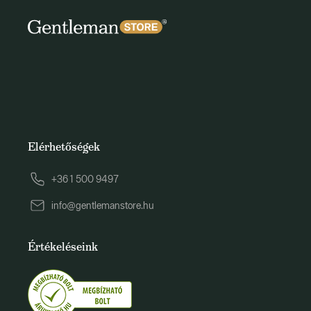
Elérhetőségek
+36 1 500 9497
info@gentlemanstore.hu
Értékeléseink