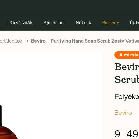
Kiegészítők
Ajándékok
Nőknek
Barbour
Újdo
rtítlenítők
Beviro — Purifying Hand Soap Scrub Zesty Vetiv
A mi má
Bevi
Scrub
Folyéko
Beviro
9 49