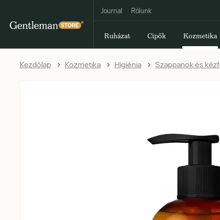
Journal
Rólunk
Ruházat
Cipők
Kozmetika
Kezdőlap
Kozmetika
Higiénia
Szappanok és kézfe