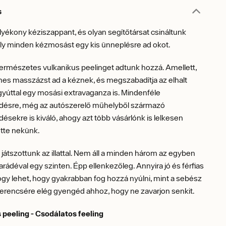
s
lyékony kéziszappant, és olyan segítőtársat csináltunk
ely minden kézmosást egy kis ünneplésre ad okot.
 természetes vulkanikus peelinget adtunk hozzá. Amellett,
es masszázst ad a kéznek, és megszabadítja az elhalt
egyúttal egy mosási extravaganza is. Mindenféle
ésre, még az autószerelő műhelyből származó
sekre is kiváló, ahogy azt több vásárlónk is lelkesen
ette nekünk.
játszottunk az illattal. Nem áll a minden három az egyben
arádéval egy szinten. Épp ellenkezőleg. Annyira jó és férfias
 hogy lehet, hogy gyakrabban fog hozzá nyúlni, mint a sebész
zerencsére elég gyengéd ahhoz, hogy ne zavarjon senkit.
 peeling - Csodálatos feeling