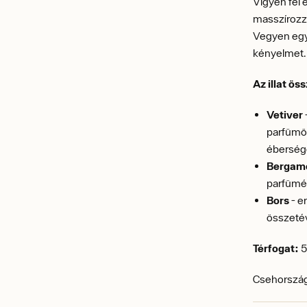
Vigyen fel 
masszírozza
Vegyen egy
kényelmet
Az illat ös
Vetiver
parfümök
ébersége
Bergam
parfümér
Bors
- e
összetév
Térfogat:
5
Csehország