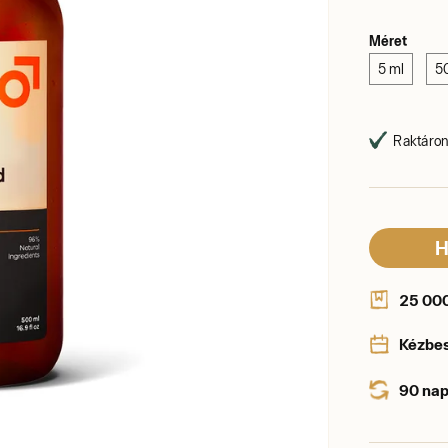
Méret
5 ml
5
Raktáron,
H
25 000 
Kézbe
90 nap