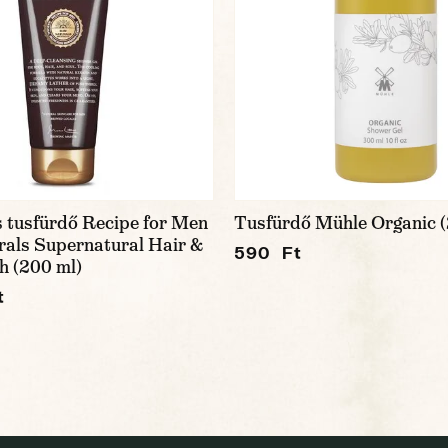
 tusfürdő Recipe for Men
Tusfürdő Mühle Organic (
als Supernatural Hair &
590 Ft
 (200 ml)
t