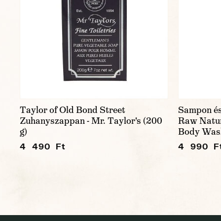
Taylor of Old Bond Street
Sampon és
Zuhanyszappan - Mr. Taylor's (200
Raw Natur
g)
Body Wash
4 490 Ft
4 990 F