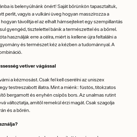
ánba is belenyúlnánk önért! Saját bőrünkön tapasztaltuk,
tt perlit, vagyis a vulkáni üveg hogyan masszírozza a
 hogyan távolítja el az elhalt hámsejteket egy szempillantás
sul gyengéd, tisztelettel bánik a természettel és a bőrrel.
ta használják erre a célra, miért is kellene újra feltalálni a
agyomány és természet kéz a kézben a tudománnyal. A
kombináció.
rissesség vetiver vágással
ivárni a kézmosást. Csak fel kell cserélni az uniszex
gy testreszabott illatra. Mint a miénk: füstös, titokzatos
issítő bergamott és enyhén csípős bors. Az unalmas rutint
lévá változtatja, amitől remekül érzi magát. Csak szagolja
rán és a bőrén.
sználja?