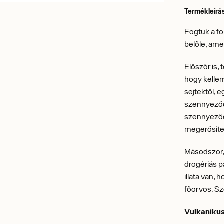
Termékleírá
Fogtuk a fo
belőle, am
Először is,
hogy kellem
sejtektől, 
szennyeződ
szennyeződé
megerősít
Másodszor, 
drogériás p
illata van,
főorvos. S
Vulkanikus