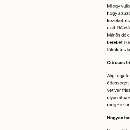
Mi egy vulk
hogy a zúzo
kezeket, és
alatt. Ráadá
Már ősidők ó
kereket. H
tökéletes 
Citrusos f
Alig fogja k
édességet e
vetiver, fr
olyan rituá
meg - az or
Hogyan ha