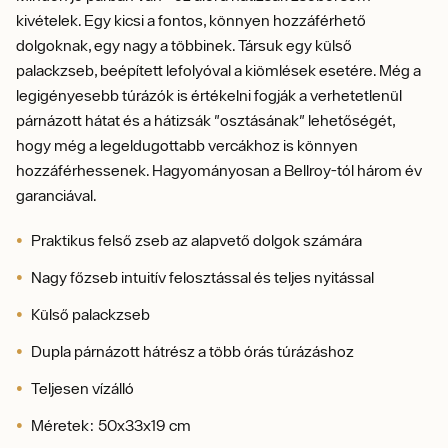
kivételek. Egy kicsi a fontos, könnyen hozzáférhető
dolgoknak, egy nagy a többinek. Társuk egy külső
palackzseb, beépített lefolyóval a kiömlések esetére. Még a
legigényesebb túrázók is értékelni fogják a verhetetlenül
párnázott hátat és a hátizsák "osztásának" lehetőségét,
hogy még a legeldugottabb vercákhoz is könnyen
hozzáférhessenek. Hagyományosan a Bellroy-tól három év
garanciával.
Praktikus felső zseb az alapvető dolgok számára
Nagy főzseb intuitív felosztással és teljes nyitással
Külső palackzseb
Dupla párnázott hátrész a több órás túrázáshoz
Teljesen vízálló
Méretek: 50x33x19 cm