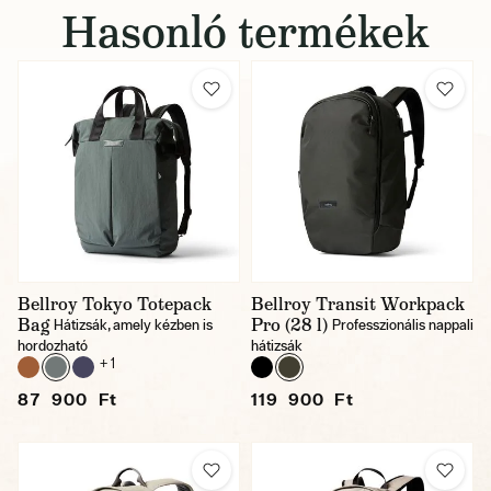
Hasonló termékek
Bellroy Tokyo Totepack
Bellroy Transit Workpack
Bag
Pro (28 l)
Hátizsák, amely kézben is
Professzionális nappali
hordozható
hátizsák
+ 1
87 900 Ft
119 900 Ft