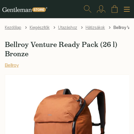
Bellroy Ven
Kezdőlap
Kiegészítők
Utazáshoz
Hátizsákok
Bellroy Venture Ready Pack (26 l)
Bronze
Bellroy