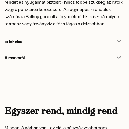
rendet és nyugalmat biztosít - nincs többé szükség az iratok
vagy a pénztárca keresésére. Az egynapos kirándulók
számára a Bellroy gondolt a folyadékpótlásra is - bármilyen
termosz vagy ásványvíz elfér a tágas oldalzsebben.
Értékelés
A márkáról
Egyszer rend, mindig rend
Minden jó párban van - ez alól a hátizsák zsebei sem