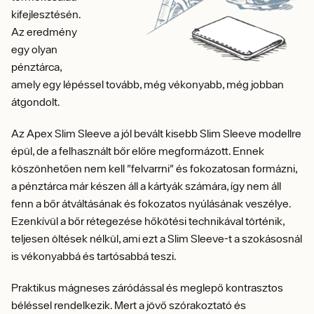
kifejlesztésén.
Az eredmény
egy olyan
pénztárca,
amely egy lépéssel tovább, még vékonyabb, még jobban
átgondolt.
Az Apex Slim Sleeve a jól bevált kisebb Slim Sleeve modellre
épül, de a felhasznált bőr előre megformázott. Ennek
köszönhetően nem kell "felvarrni" és fokozatosan formázni,
a pénztárca már készen áll a kártyák számára, így nem áll
fenn a bőr átváltásának és fokozatos nyúlásának veszélye.
Ezenkívül a bőr rétegezése hőkötési technikával történik,
teljesen öltések nélkül, ami ezt a Slim Sleeve-t a szokásosnál
is vékonyabbá és tartósabbá teszi.
Praktikus mágneses záródással és meglepő kontrasztos
béléssel rendelkezik. Mert a jövő szórakoztató és