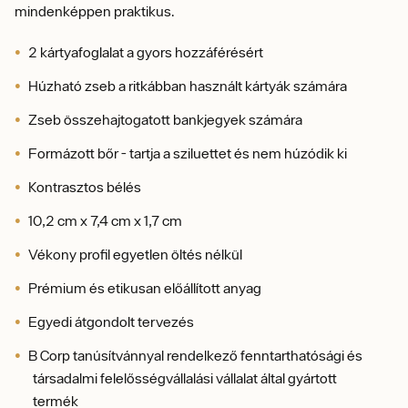
mindenképpen praktikus.
2 kártyafoglalat a gyors hozzáférésért
Húzható zseb a ritkábban használt kártyák számára
Zseb összehajtogatott bankjegyek számára
Formázott bőr - tartja a sziluettet és nem húzódik ki
Kontrasztos bélés
10,2 cm x 7,4 cm x 1,7 cm
Vékony profil egyetlen öltés nélkül
Prémium és etikusan előállított anyag
Egyedi átgondolt tervezés
B Corp tanúsítvánnyal rendelkező fenntarthatósági és
társadalmi felelősségvállalási vállalat által gyártott
termék