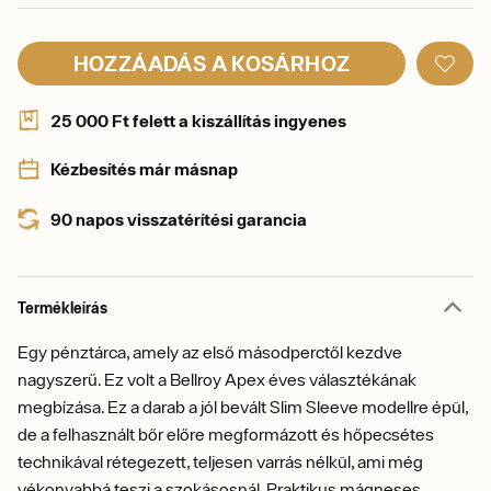
HOZZÁADÁS A KOSÁRHOZ
25 000 Ft felett a kiszállítás ingyenes
Kézbesítés már másnap
90 napos visszatérítési garancia
Termékleírás
Egy pénztárca, amely az első másodperctől kezdve
nagyszerű. Ez volt a Bellroy Apex éves választékának
megbízása. Ez a darab a jól bevált Slim Sleeve modellre épül,
de a felhasznált bőr előre megformázott és hőpecsétes
technikával rétegezett, teljesen varrás nélkül, ami még
vékonyabbá teszi a szokásosnál. Praktikus mágneses