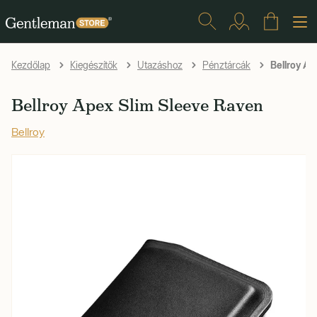
Bellroy Ap
Kezdőlap
Kiegészítők
Utazáshoz
Pénztárcák
Bellroy Apex Slim Sleeve Raven
Bellroy