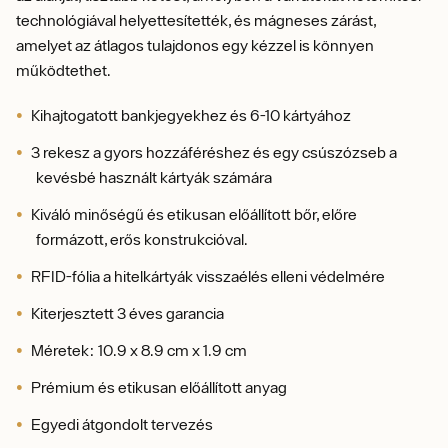
technológiával helyettesítették, és mágneses zárást,
amelyet az átlagos tulajdonos egy kézzel is könnyen
működtethet.
Kihajtogatott bankjegyekhez és 6-10 kártyához
3 rekesz a gyors hozzáféréshez és egy csúszózseb a
kevésbé használt kártyák számára
Kiváló minőségű és etikusan előállított bőr, előre
formázott, erős konstrukcióval.
RFID-fólia a hitelkártyák visszaélés elleni védelmére
Kiterjesztett 3 éves garancia
Méretek: 10.9 x 8.9 cm x 1.9 cm
Prémium és etikusan előállított anyag
Egyedi átgondolt tervezés