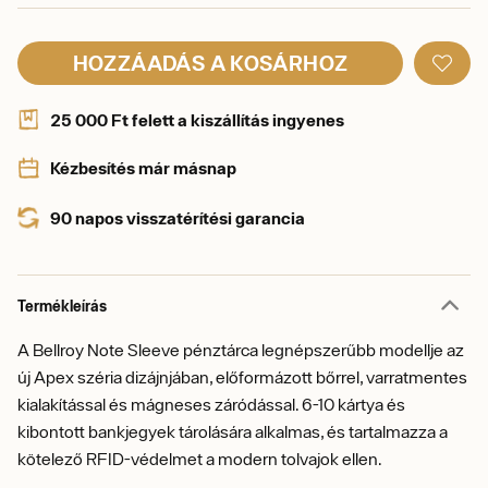
HOZZÁADÁS A KOSÁRHOZ
25 000 Ft felett a kiszállítás ingyenes
Kézbesítés már másnap
90 napos visszatérítési garancia
Termékleírás
A Bellroy Note Sleeve pénztárca legnépszerűbb modellje az
új Apex széria dizájnjában, előformázott bőrrel, varratmentes
kialakítással és mágneses záródással. 6-10 kártya és
kibontott bankjegyek tárolására alkalmas, és tartalmazza a
kötelező RFID-védelmet a modern tolvajok ellen.