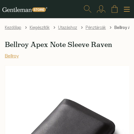
Bellroy Ap
Kezdőlap
Kiegészítők
Utazáshoz
Pénztárcák
Bellroy Apex Note Sleeve Raven
Bellroy