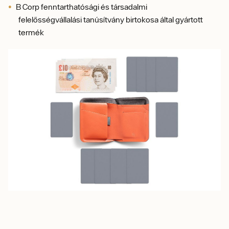
B Corp fenntarthatósági és társadalmi
felelősségvállalási tanúsítvány birtokosa által gyártott
termék