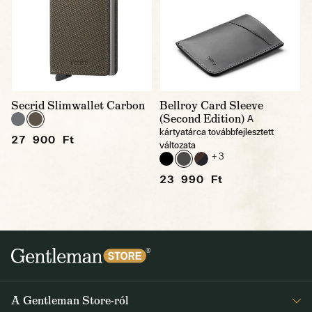
Secrid Slimwallet Carbon
Bellroy Card Sleeve
(Second Edition)
A
kártyatárca továbbfejlesztett
27 900 Ft
változata
+ 3
23 990 Ft
A Gentleman Store-ról