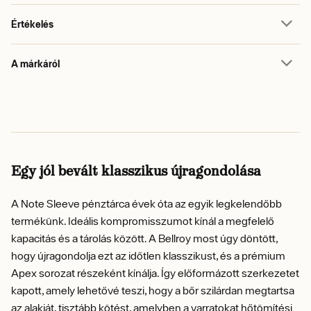
Értékelés
A márkáról
Egy jól bevált klasszikus újragondolása
A Note Sleeve pénztárca évek óta az egyik legkelendőbb
termékünk. Ideális kompromisszumot kínál a megfelelő
kapacitás és a tárolás között. A Bellroy most úgy döntött,
hogy újragondolja ezt az időtlen klasszikust, és a prémium
Apex sorozat részeként kínálja. Így előformázott szerkezetet
kapott, amely lehetővé teszi, hogy a bőr szilárdan megtartsa
az alakját, tisztább kötést, amelyben a varratokat hőtömítési