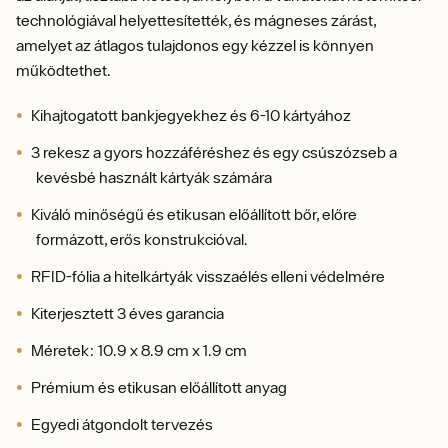
technológiával helyettesítették, és mágneses zárást,
amelyet az átlagos tulajdonos egy kézzel is könnyen
működtethet.
Kihajtogatott bankjegyekhez és 6-10 kártyához
3 rekesz a gyors hozzáféréshez és egy csúszózseb a
kevésbé használt kártyák számára
Kiváló minőségű és etikusan előállított bőr, előre
formázott, erős konstrukcióval.
RFID-fólia a hitelkártyák visszaélés elleni védelmére
Kiterjesztett 3 éves garancia
Méretek: 10.9 x 8.9 cm x 1.9 cm
Prémium és etikusan előállított anyag
Egyedi átgondolt tervezés