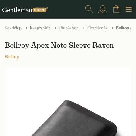
Bellroy Ap
Kezdőlap
Kiegészítők
Utazáshoz
Pénztárcák
Bellroy Apex Note Sleeve Raven
Bellroy