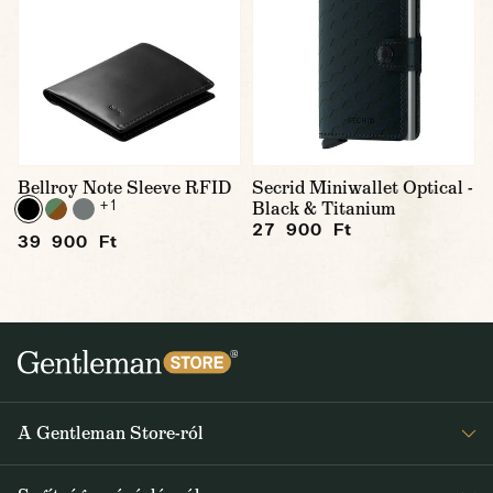
Bellroy Note Sleeve RFID
Secrid Miniwallet Optical -
+ 1
Black & Titanium
27 900 Ft
39 900 Ft
A Gentleman Store-ról
Elismeréseink