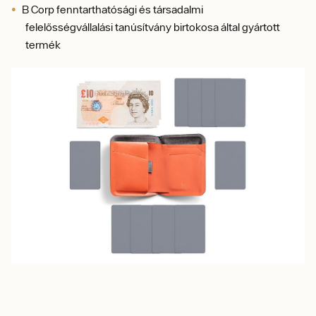
B Corp fenntarthatósági és társadalmi
felelősségvállalási tanúsítvány birtokosa által gyártott
termék