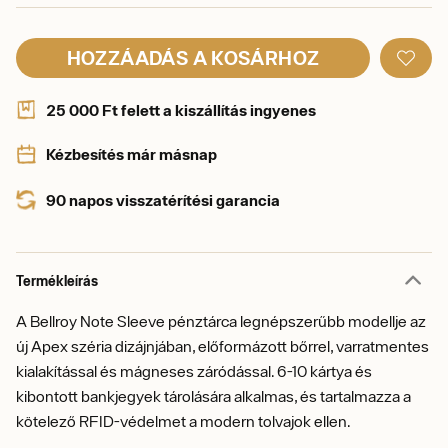
HOZZÁADÁS A KOSÁRHOZ
25 000 Ft felett a kiszállítás ingyenes
Kézbesítés már másnap
90 napos visszatérítési garancia
Termékleírás
A Bellroy Note Sleeve pénztárca legnépszerűbb modellje az
új Apex széria dizájnjában, előformázott bőrrel, varratmentes
kialakítással és mágneses záródással. 6-10 kártya és
kibontott bankjegyek tárolására alkalmas, és tartalmazza a
kötelező RFID-védelmet a modern tolvajok ellen.