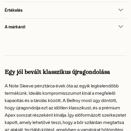
Értékelés
A márkáról
Egy jól bevált klasszikus újragondolása
A Note Sleeve pénztárca évek óta az egyik legkelendőbb
termékünk. Ideális kompromisszumot kínál a megfelelő
kapacitás és a tárolás között. A Bellroy most úgy döntött,
hogy újragondolja ezt az időtlen klasszikust, és a prémium
Apex sorozat részeként kínálja. Így előformázott szerkezetet
kapott, amely lehetővé teszi, hogy a bőr szilárdan megtartsa
az alakját, tisztább kötést, amelyben a varratokat hőtömítési