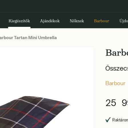
Kiegészítők
Ajándékok
Nőknek
Barbour
Újdo
arbour Tartan Mini Umbrella
Barb
Összecs
Barbour
25 9
Raktáron,