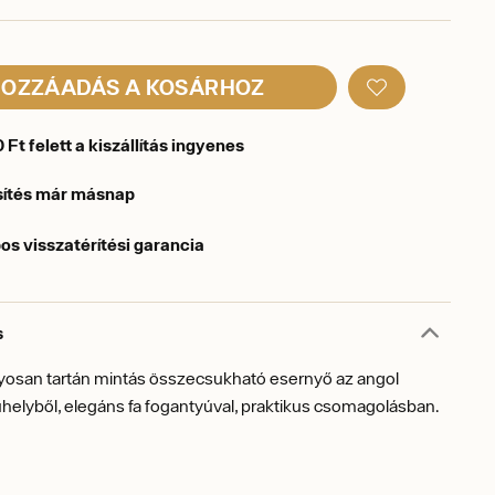
OZZÁADÁS A KOSÁRHOZ
Ft felett a kiszállítás ingyenes
sítés már másnap
os visszatérítési garancia
s
san tartán mintás összecsukható esernyő az angol
elyből, elegáns fa fogantyúval, praktikus csomagolásban.