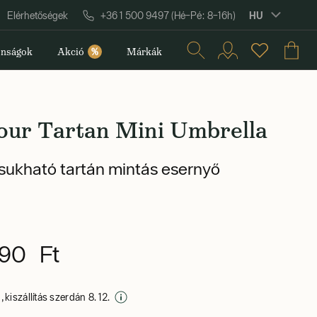
HU
Elérhetőségek
+36 1 500 9497 (Hé–Pé: 8–16h)
nságok
Akció
%
Márkák
our Tartan Mini Umbrella
ukható tartán mintás esernyő
90 Ft
 kiszállítás szerdán 8. 12.