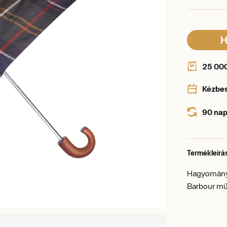
H
25 000 
Kézbe
90 nap
Termékleírá
Hagyományo
Barbour műh