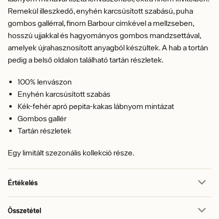
Remekül illeszkedő, enyhén karcsúsított szabású, puha
gombos gallérral, finom Barbour címkével a mellzseben,
hosszú ujjakkal és hagyományos gombos mandzsettával,
amelyek újrahasznosított anyagból készültek. A hab a tortán
pedig a belső oldalon található tartán részletek.
100% lenvászon
Enyhén karcsúsított szabás
Kék-fehér apró pepita-kakas lábnyom mintázat
Gombos gallér
Tartán részletek
Egy limitált szezonális kollekció része.
Értékelés
Összetétel