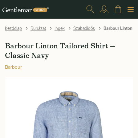
Barbour Linton Tai
Kezdőlap
Ruházat
Ingek
Szabadidős
Barbour Linton Tailored Shirt —
Classic Navy
Barbour