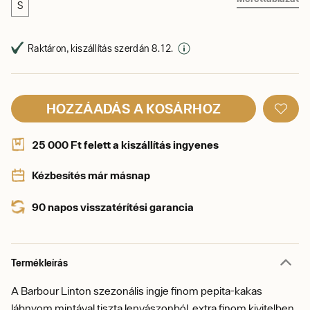
S
Raktáron, kiszállítás szerdán 8. 12.
HOZZÁADÁS A KOSÁRHOZ
25 000 Ft felett a kiszállítás ingyenes
Kézbesítés már másnap
90 napos visszatérítési garancia
Termékleírás
A Barbour Linton szezonális ingje finom pepita-kakas
lábnyom mintával tiszta lenvászonból, extra finom kivitelben.