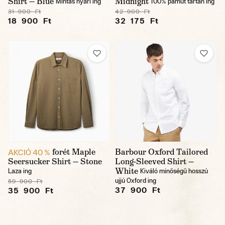
Shirt — Blue
Midnight
Mintás nyári ing
100% pamut tartán ing
31 900 Ft
42 900 Ft
18 900 Ft
32 175 Ft
forét Maple
Barbour Oxford Tailored
AKCIÓ 40 %
Seersucker Shirt — Stone
Long-Sleeved Shirt —
White
Laza ing
Kiváló minőségű hosszú
ujjú Oxford ing
59 900 Ft
37 900 Ft
35 900 Ft