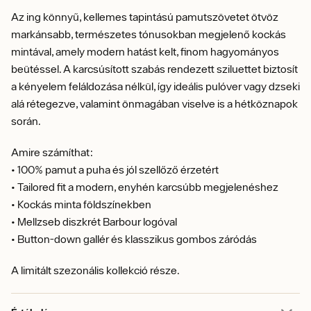
Az ing könnyű, kellemes tapintású pamutszövetet ötvöz
markánsabb, természetes tónusokban megjelenő kockás
mintával, amely modern hatást kelt, finom hagyományos
beütéssel. A karcsúsított szabás rendezett sziluettet biztosít
a kényelem feláldozása nélkül, így ideális pulóver vagy dzseki
alá rétegezve, valamint önmagában viselve is a hétköznapok
során.
Amire számíthat:
• 100% pamut a puha és jól szellőző érzetért
• Tailored fit a modern, enyhén karcsúbb megjelenéshez
• Kockás minta földszínekben
• Mellzseb diszkrét Barbour logóval
• Button-down gallér és klasszikus gombos záródás
A limitált szezonális kollekció része.