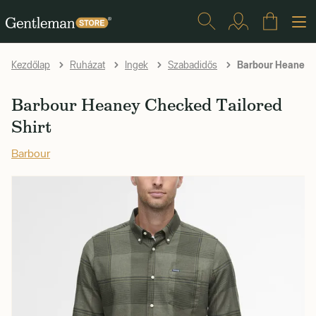
Barbour Heaney C
Kezdőlap
Ruházat
Ingek
Szabadidős
Barbour Heaney Checked Tailored
Shirt
Barbour