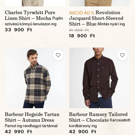
Charles Tyrwhitt Pure
Revolution
AKCIÓ 40 %
Linen Shirt — Mocha
Jacquard Short-Sleeved
Puplin
Shirt — Blue
szövésű könnyű lenvászon ing
Mintás nyári ing
33 900 Ft
31 900 Ft
18 900 Ft
Barbour Hogside Tartan
Barbour Ramsey Tailored
Shirt — Autumn Dress
Shirt — Chocolate
Karcsúsított
Pamut ing rendhagyó tartánnal
kordbársony ing
42 990 Ft
42 900 Ft