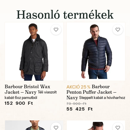
Hasonló termékek
Barbour Bristol Wax
Barbour
AKCIÓ 25 %
Jacket — Navy
Penton Puffer Jacket —
Téli viaszolt
Navy
kabát 6oz pamutból
Steppelt kabát a hóviharhoz
152 900 Ft
73 900 Ft
55 425 Ft