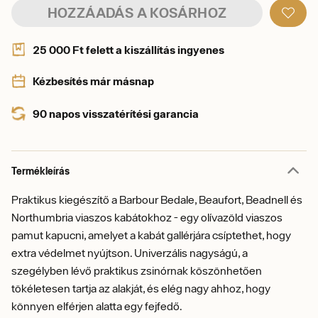
HOZZÁADÁS A KOSÁRHOZ
25 000 Ft felett a kiszállítás ingyenes
Kézbesítés már másnap
90 napos visszatérítési garancia
Termékleírás
Praktikus kiegészítő a Barbour Bedale, Beaufort, Beadnell és
Northumbria viaszos kabátokhoz - egy olívazöld viaszos
pamut kapucni, amelyet a kabát gallérjára csíptethet, hogy
extra védelmet nyújtson. Univerzális nagyságú, a
szegélyben lévő praktikus zsinórnak köszönhetően
tökéletesen tartja az alakját, és elég nagy ahhoz, hogy
könnyen elférjen alatta egy fejfedő.