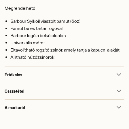
Megrendelhető.
Barbour Sylkoil viaszolt pamut (6oz)
Pamut bélés tartan logóval
Barbour logó a belső oldalon
Univerzális méret
Eltávolítható rögzítő zsinór, amely tartja a kapucni alakját
Állítható húzózsinórok
Értékelés
Összetétel
A márkáról