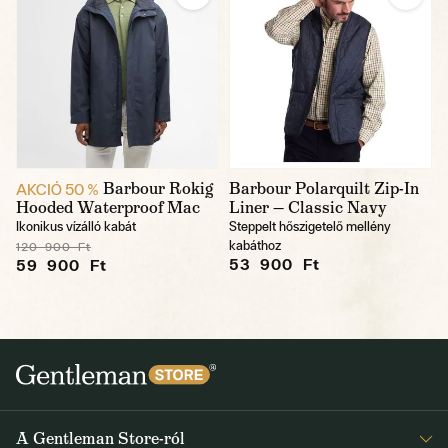
Barbour Rokig
Barbour Polarquilt Zip-In
AKCIÓ 50 %
Hooded Waterproof Mac
Liner — Classic Navy
Ikonikus vízálló kabát
Steppelt hőszigetelő mellény
kabáthoz
120 900 Ft
53 900 Ft
59 900 Ft
A Gentleman Store-ról