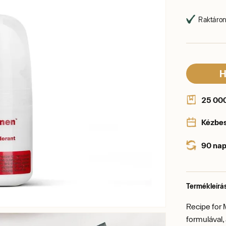
Raktáron,
H
25 000 
Kézbe
90 nap
Termékleírá
Recipe for
formulával,