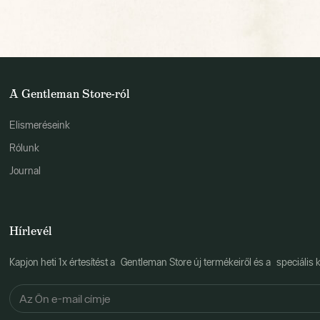
A Gentleman Store-ról
Elismeréseink
Rólunk
Journal
Hírlevél
Kapjon heti 1x értesítést a Gentleman Store új termékeiről és a speciális k