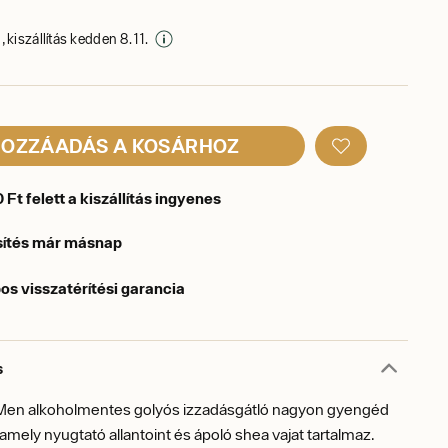
 kiszállítás kedden 8. 11.
OZZÁADÁS A KOSÁRHOZ
Ft felett a kiszállítás ingyenes
sítés már másnap
os visszatérítési garancia
s
 Men alkoholmentes golyós izzadásgátló nagyon gyengéd
 amely nyugtató allantoint és ápoló shea vajat tartalmaz.