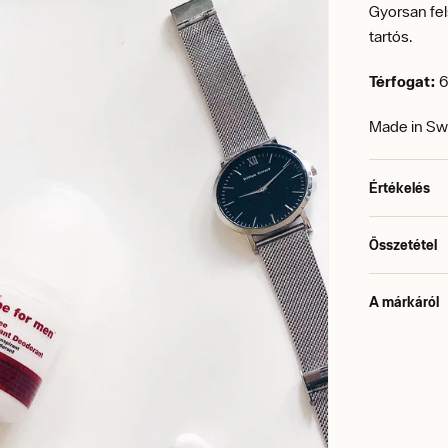
Gyorsan fel
tartós.
Térfogat:
6
Made in S
Értékelés
Összetétel
A márkáról