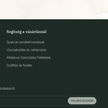
Segítség a vásárlásnál
Gyakran ismételt kérdések
Visszaküldés és reklamáció
Általános Szerződési Feltételek
Szállítás és fizetés
ínálatokról
FELIRATKOZOM