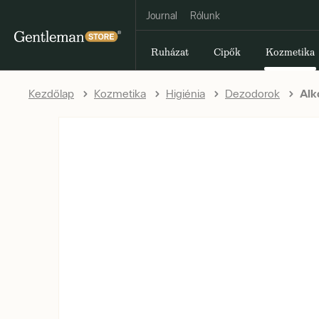
Journal
Rólunk
Ruházat
Cipők
Kozmetika
Kezdőlap
Kozmetika
Higiénia
Dezodorok
Alk