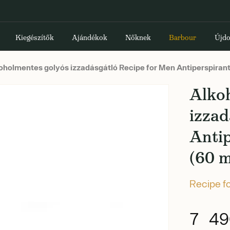
Kiegészítők
Ajándékok
Nőknek
Barbour
Újdo
oholmentes golyós izzadásgátló Recipe for Men Antiperspirant
Alko
izzad
Anti
(60 m
Recipe f
7 49