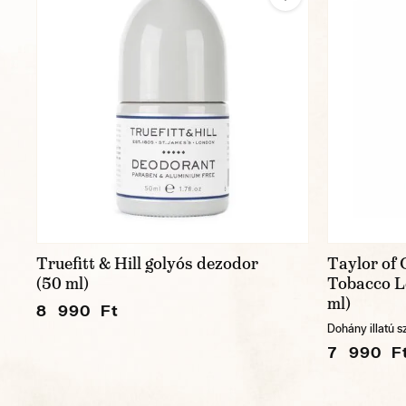
Truefitt & Hill golyós dezodor
Taylor of 
(50 ml)
Tobacco L
ml)
8 990 Ft
Dohány illatú s
7 990 F