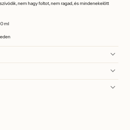
szívódik, nem hagy foltot, nem ragad, és mindenekelőtt
0 ml
weden