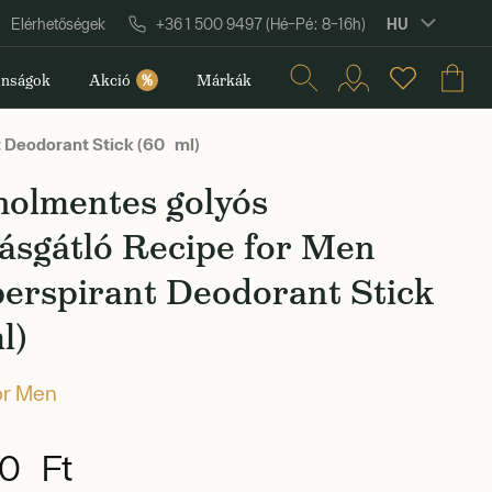
HU
Elérhetőségek
+36 1 500 9497 (Hé–Pé: 8–16h)
nságok
Akció
%
Márkák
 Deodorant Stick (60 ml)
holmentes golyós
ásgátló Recipe for Men
perspirant Deodorant Stick
l)
or Men
0 Ft