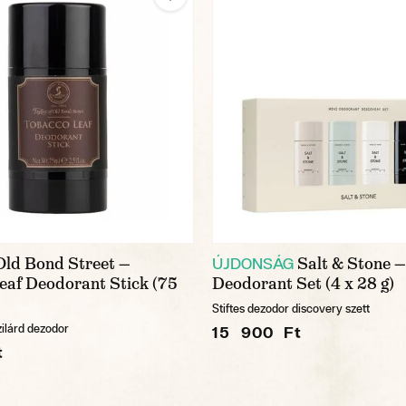
Old Bond Street —
Salt & Stone —
ÚJDONSÁG
eaf Deodorant Stick (75
Deodorant Set (4 x 28 g)
Stiftes dezodor discovery szett
zilárd dezodor
15 900 Ft
t