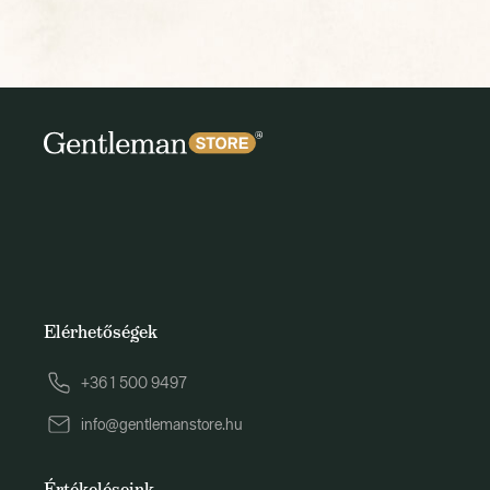
Elérhetőségek
+36 1 500 9497
info@gentlemanstore.hu
Értékeléseink