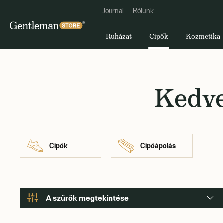
Journal
Rólunk
Ruházat
Cipők
Kozmetika
Kedve
Cipők
Cipőápolás
A szűrők megtekintése