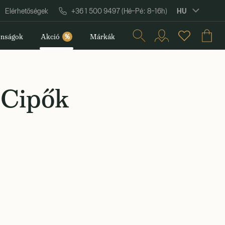
HU
Elérhetőségek
+36 1 500 9497 (Hé–Pé: 8–16h)
nságok
Akció
%
Márkák
 Cipők