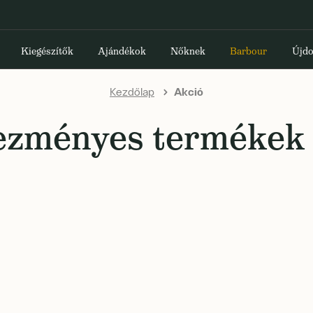
Kiegészítők
Ajándékok
Nőknek
Barbour
Újdo
Kezdőlap
Akció
zményes termékek